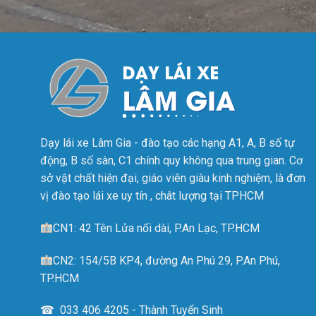
Dạy lái xe Lâm Gia - đào tạo các hạng A1, A, B số tự
động, B số sàn, C1 chính quy không qua trung gian. Cơ
sở vật chất hiện đại, giáo viên giàu kinh nghiệm, là đơn
vị đào tạo lái xe uy tín , chât lượng tại TPHCM
CN1: 42 Tên Lửa nối dài, P.An Lạc, TP.HCM
CN2: 154/5B KP4, đường An Phú 29, P.An Phú,
TP.HCM
☎ 033 406 4205 - Thành Tuyển Sinh