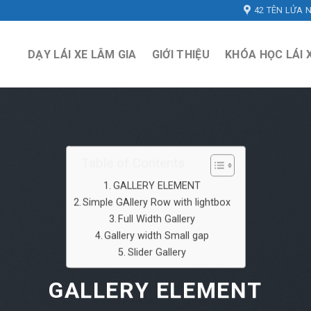
42 TÊN LỬA N
DẠY LÁI XE LÂM GIA
GIỚI THIỆU
KHÓA HỌC LÁI 
Table of Contents
GALLERY ELEMENT
Simple GAllery Row with lightbox
Full Width Gallery
Gallery width Small gap
Slider Gallery
GALLERY ELEMENT