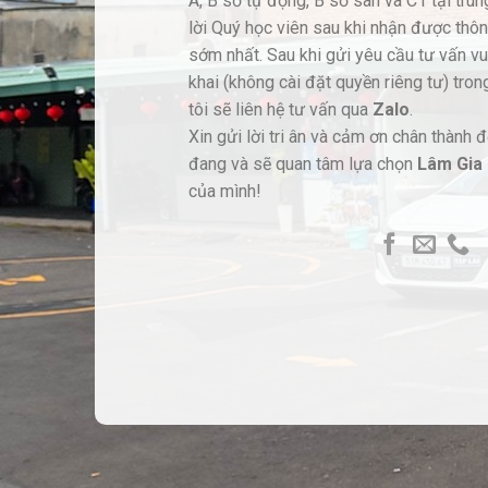
A, B số tự động, B số sàn và C1 tại trun
lời Quý học viên sau khi nhận được thông
sớm nhất. Sau khi gửi yêu cầu tư vấn v
khai (không cài đặt quyền riêng tư) tro
tôi sẽ liên hệ tư vấn qua
Zalo
.
Xin gửi lời tri ân và cảm ơn chân thành 
đang và sẽ quan tâm lựa chọn
Lâm Gia
của mình!